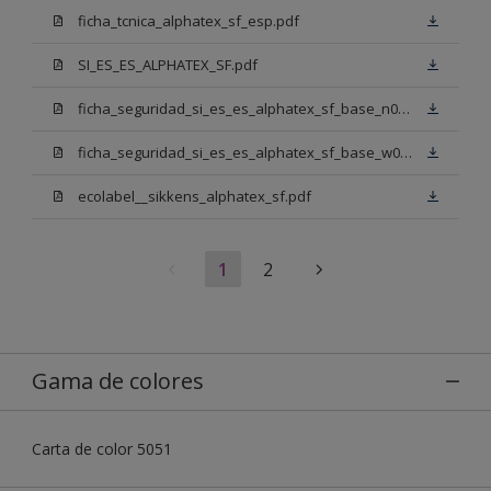
ficha_tcnica_alphatex_sf_esp.pdf
SI_ES_ES_ALPHATEX_SF.pdf
ficha_seguridad_si_es_es_alphatex_sf_base_n00.pdf
ficha_seguridad_si_es_es_alphatex_sf_base_w05.pdf
ecolabel__sikkens_alphatex_sf.pdf
1
2
Gama de colores
Carta de color 5051