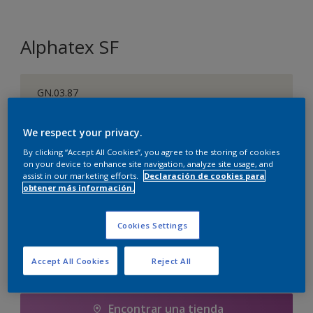
Alphatex SF
GN.03.87
Cambiar de color
We respect your privacy.
By clicking “Accept All Cookies”, you agree to the storing of cookies
1 litros
on your device to enhance site navigation, analyze site usage, and
assist in our marketing efforts.
Declaración de cookies para
1 litros
obtener más información.
Cantidad
Calculadora de pintura
1 L
Calcular
Cookies Settings
5 litros
5 L
Accept All Cookies
Reject All
Agregar a la lista de deseos
10 litros
Encontrar una tienda
10 L