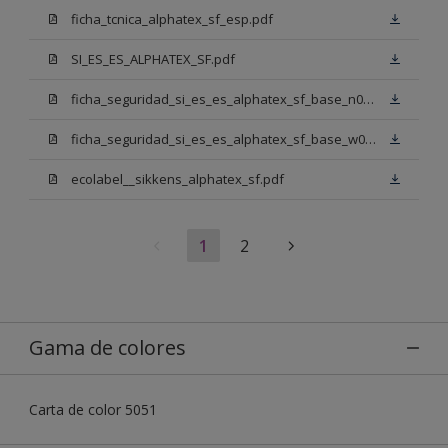
ficha_tcnica_alphatex_sf_esp.pdf
SI_ES_ES_ALPHATEX_SF.pdf
ficha_seguridad_si_es_es_alphatex_sf_base_n00.pdf
ficha_seguridad_si_es_es_alphatex_sf_base_w05.pdf
ecolabel__sikkens_alphatex_sf.pdf
1
2
Gama de colores
Carta de color 5051