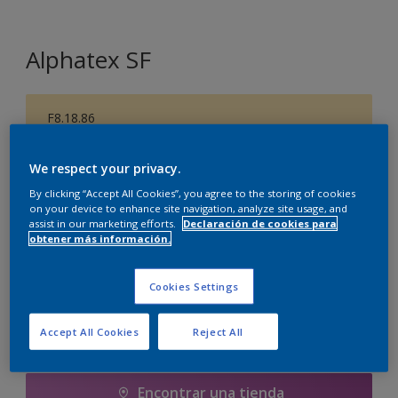
Alphatex SF
F8.18.86
Cambiar de color
We respect your privacy.
By clicking “Accept All Cookies”, you agree to the storing of cookies
1 litros
on your device to enhance site navigation, analyze site usage, and
assist in our marketing efforts.
Declaración de cookies para
1 litros
obtener más información.
Cantidad
Calculadora de pintura
1 L
Calcular
Cookies Settings
5 litros
5 L
Accept All Cookies
Reject All
Agregar a la lista de deseos
10 litros
Encontrar una tienda
10 L