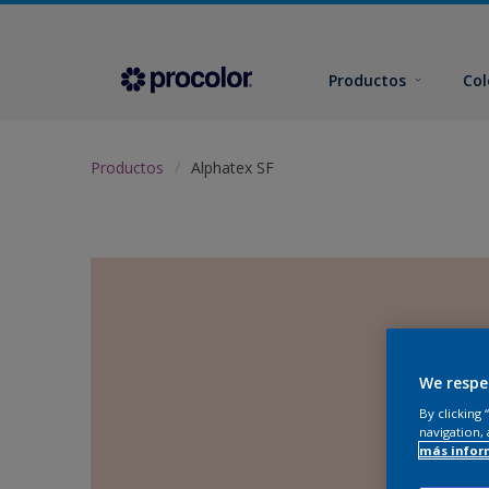
Productos
Col
Productos
Alphatex SF
We respe
By clicking
navigation, 
más infor