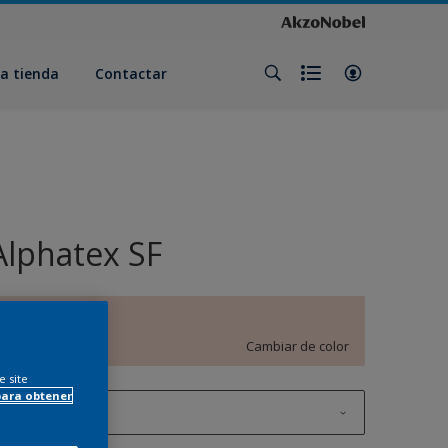
a tienda
Contactar
Alphatex SF
C8.06.81
Cambiar de color
e site
para obtener
1 litros