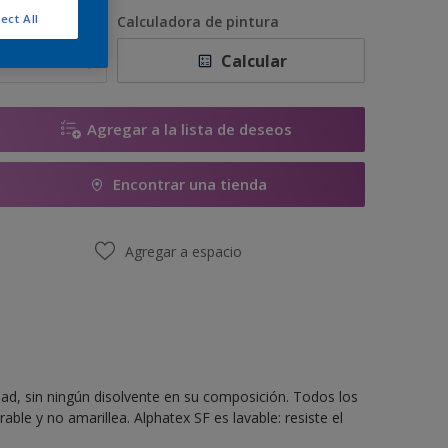
1 litros
ect All
antidad
Calculadora de pintura
1 L
Calcular
5 litros
5 L
Agregar a la lista de deseos
10 litros
Encontrar una tienda
10 L
Agregar a espacio
dad, sin ningún disolvente en su composición. Todos los
ble y no amarillea. Alphatex SF es lavable: resiste el