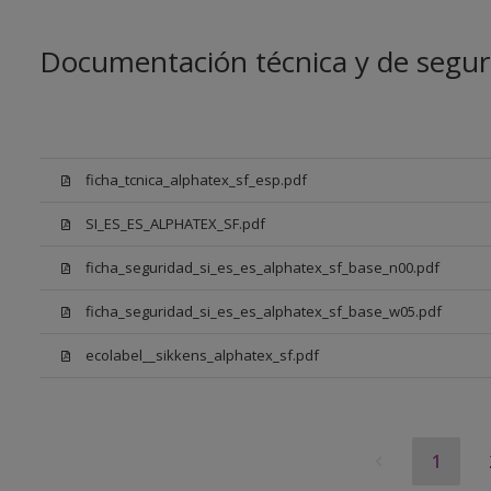
Documentación técnica y de segur
ficha_tcnica_alphatex_sf_esp.pdf
SI_ES_ES_ALPHATEX_SF.pdf
ficha_seguridad_si_es_es_alphatex_sf_base_n00.pdf
ficha_seguridad_si_es_es_alphatex_sf_base_w05.pdf
ecolabel__sikkens_alphatex_sf.pdf
1