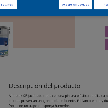
 Settings
Accept All Cookies
Rej
C
Descripción del producto
Alphatex SF (acabado mate) es una pintura plástica de alta cali
colores presentan un gran poder cubriente. El blanco es muy dura
frote con un trapo o esponja húmedos.