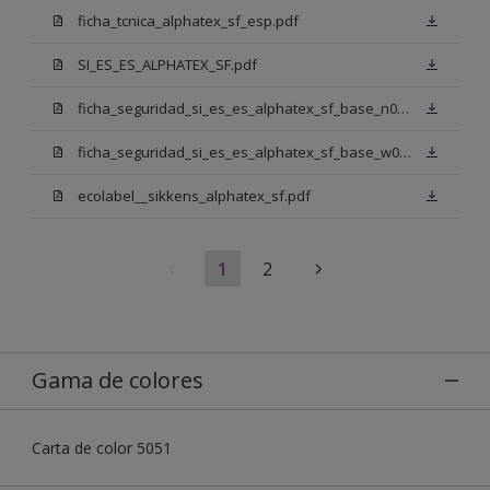
ficha_tcnica_alphatex_sf_esp.pdf
SI_ES_ES_ALPHATEX_SF.pdf
ficha_seguridad_si_es_es_alphatex_sf_base_n00.pdf
ficha_seguridad_si_es_es_alphatex_sf_base_w05.pdf
ecolabel__sikkens_alphatex_sf.pdf
1
2
Gama de colores
Carta de color 5051