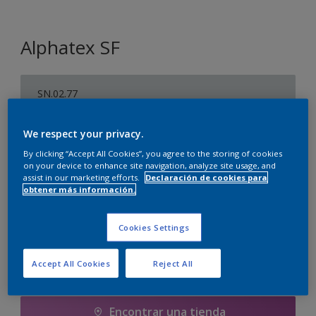
Alphatex SF
SN.02.77
Cambiar de color
We respect your privacy.
By clicking “Accept All Cookies”, you agree to the storing of cookies
1 litros
on your device to enhance site navigation, analyze site usage, and
assist in our marketing efforts.
Declaración de cookies para
1 litros
obtener más información.
Cantidad
Calculadora de pintura
1 L
Calcular
Cookies Settings
5 litros
5 L
Accept All Cookies
Reject All
Agregar a la lista de deseos
10 litros
Encontrar una tienda
10 L