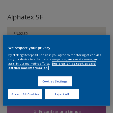
Alphatex SF
FN.02.85
Cambiar de color
We respect your privacy.
By clicking “Accept All Cookies”, you agree to the storing of cookies
1 litros
on your device to enhance site navigation, analyze site usage, and
assist in our marketing efforts.
Declaración de cookies para
1 litros
obtener más información.
Cantidad
Calculadora de pintura
1 L
Calcular
Cookies Settings
5 litros
5 L
Accept All Cookies
Reject All
Agregar a la lista de deseos
10 litros
Encontrar una tienda
10 L