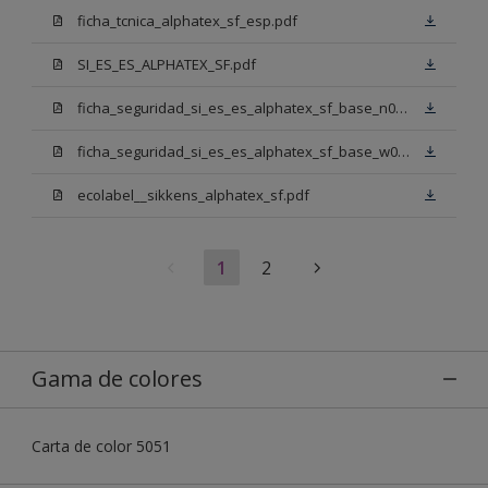
ficha_tcnica_alphatex_sf_esp.pdf
SI_ES_ES_ALPHATEX_SF.pdf
ficha_seguridad_si_es_es_alphatex_sf_base_n00.pdf
ficha_seguridad_si_es_es_alphatex_sf_base_w05.pdf
ecolabel__sikkens_alphatex_sf.pdf
1
2
Gama de colores
Carta de color 5051