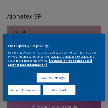
Alphatex SF
Z9.10.60
Cambiar de color
We respect your privacy.
By clicking “Accept All Cookies”, you agree to the storing of cookies
1 litros
on your device to enhance site navigation, analyze site usage, and
assist in our marketing efforts.
Declaración de cookies para
1 litros
obtener más información.
Cantidad
Calculadora de pintura
1 L
Calcular
Cookies Settings
5 litros
5 L
Accept All Cookies
Reject All
Agregar a la lista de deseos
10 litros
Encontrar una tienda
10 L