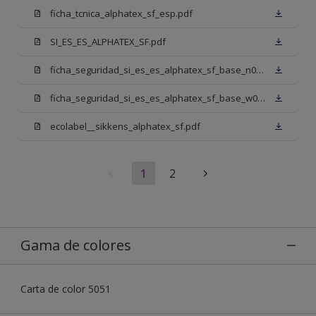
ficha_tcnica_alphatex_sf_esp.pdf
SI_ES_ES_ALPHATEX_SF.pdf
ficha_seguridad_si_es_es_alphatex_sf_base_n00.pdf
ficha_seguridad_si_es_es_alphatex_sf_base_w05.pdf
ecolabel__sikkens_alphatex_sf.pdf
1
2
Gama de colores
Carta de color 5051