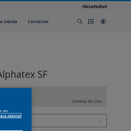
a tienda
Contactar
Alphatex SF
MN.01.86
Cambiar de color
e site
para obtener
1 litros