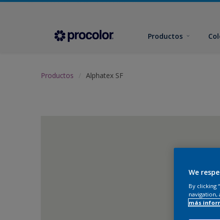
Productos
Col
Productos
Alphatex SF
We respe
By clicking
navigation, 
más infor