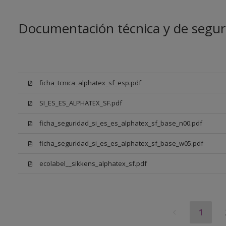
Documentación técnica y de segur
ficha_tcnica_alphatex_sf_esp.pdf
SI_ES_ES_ALPHATEX_SF.pdf
ficha_seguridad_si_es_es_alphatex_sf_base_n00.pdf
ficha_seguridad_si_es_es_alphatex_sf_base_w05.pdf
ecolabel__sikkens_alphatex_sf.pdf
1