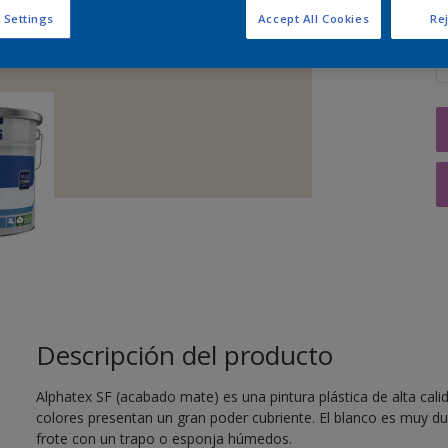
 Settings
Accept All Cookies
Rej
C
Descripción del producto
Alphatex SF (acabado mate) es una pintura plástica de alta cali
colores presentan un gran poder cubriente. El blanco es muy dura
frote con un trapo o esponja húmedos.