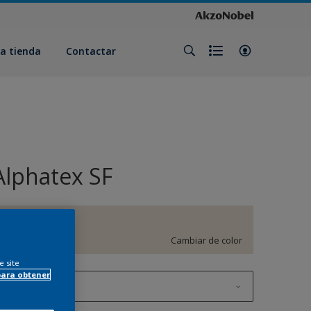
a tienda
Contactar
Alphatex SF
F8.04.85
Cambiar de color
e site
para obtener
1 litros