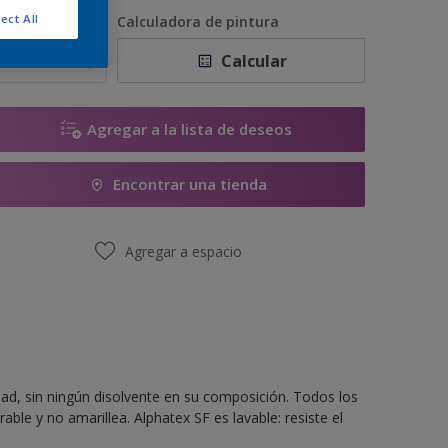
1 litros
ect All
antidad
Calculadora de pintura
1 L
Calcular
5 litros
5 L
Agregar a la lista de deseos
10 litros
Encontrar una tienda
10 L
Agregar a espacio
dad, sin ningún disolvente en su composición. Todos los
ble y no amarillea. Alphatex SF es lavable: resiste el