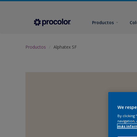
Productos
Col
Productos
Alphatex SF
We respe
By clicking
navigation, 
más infor