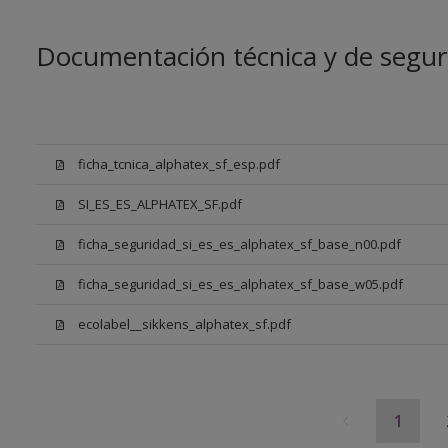
Documentación técnica y de segur
ficha_tcnica_alphatex_sf_esp.pdf
SI_ES_ES_ALPHATEX_SF.pdf
ficha_seguridad_si_es_es_alphatex_sf_base_n00.pdf
ficha_seguridad_si_es_es_alphatex_sf_base_w05.pdf
ecolabel__sikkens_alphatex_sf.pdf
1