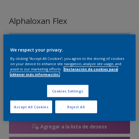
Alphaloxan Flex
R5.10.80
Cambiar de color
We respect your privacy.
By clicking “Accept All Cookies”, you agree to the storing of cookies
on your device to enhance site navigation, analyze site usage, and
Tamaño
assist in our marketing efforts.
Declaración de cookies para
obtener más información.
15 L
Cookies Settings
Cantidad
Calculadora de pintura
Calcular
Accept All Cookies
Reject All
Agregar a la lista de deseos