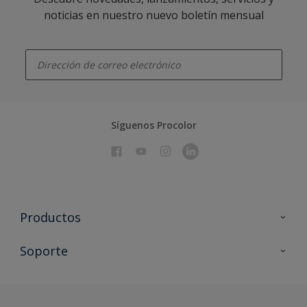
noticias en nuestro nuevo boletín mensual
enter-your-email
Síguenos Procolor
Productos
Todos los productos
Soporte
Documentación Técnica
Contacto
Cartas de color
Tiendas