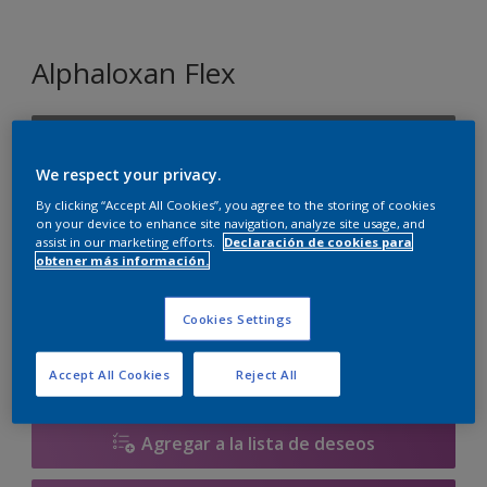
Alphaloxan Flex
ON.00.45
Cambiar de color
We respect your privacy.
By clicking “Accept All Cookies”, you agree to the storing of cookies
on your device to enhance site navigation, analyze site usage, and
Tamaño
assist in our marketing efforts.
Declaración de cookies para
obtener más información.
15 litros
Cookies Settings
Cantidad
Calculadora de pintura
Calcular
Accept All Cookies
Reject All
Agregar a la lista de deseos