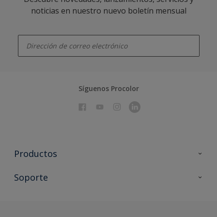
noticias en nuestro nuevo boletín mensual
enter-your-email
Síguenos Procolor
Productos
Todos los productos
Soporte
Documentación Técnica
Contacto
Cartas de color
Tiendas