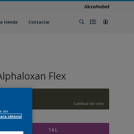
a tienda
Contactar
Alphaloxan Flex
J0.15.25
Cambiar de color
e site
para obtener
amaño
14 L