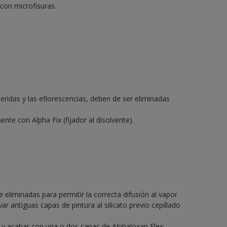
 con microfisuras.
ridas y las eflorescencias, deben de ser eliminadas
ente con Alpha Fix (fijador al disolvente).
e eliminadas para permitir la correcta difusión al vapor
 antiguas capas de pintura al silicato previo cepillado
 y acabar con una o dos capas de Alphaloxan Flex.