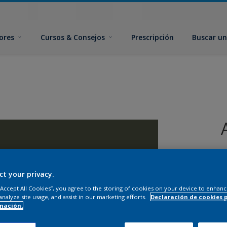
ores
Cursos & Consejos
Prescripción
Buscar un
ct your privacy.
 “Accept All Cookies”, you agree to the storing of cookies on your device to enhanc
analyze site usage, and assist in our marketing efforts.
Declaración de cookies 
T
mación.