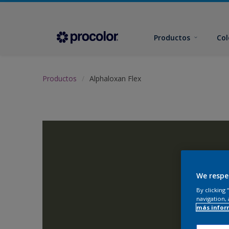
Productos
Col
Productos
Alphaloxan Flex
We respe
By clicking
navigation, 
más infor