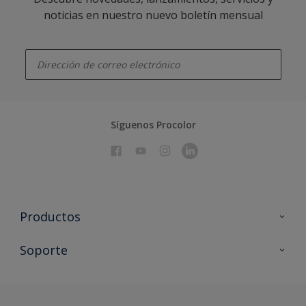
noticias en nuestro nuevo boletín mensual
enter-your-email
Síguenos Procolor
Productos
Todos los productos
Soporte
Documentación Técnica
Contacto
Cartas de color
Tiendas