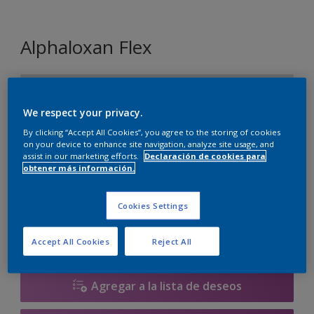
Alphaloxan Flex
TN.02.82
Cambiar de color
We respect your privacy.
By clicking “Accept All Cookies”, you agree to the storing of cookies
on your device to enhance site navigation, analyze site usage, and
Tamaño
assist in our marketing efforts.
Declaración de cookies para
obtener más información.
15 L
Cookies Settings
Cantidad
Calculadora de pintura
Calcular
Accept All Cookies
Reject All
Agregar a la lista de deseos