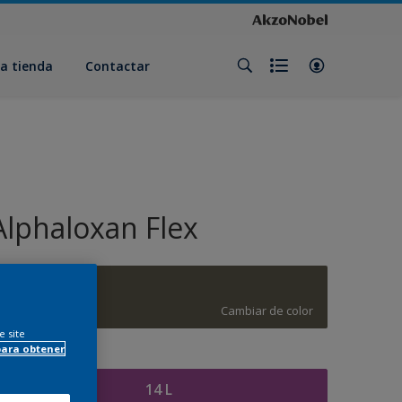
a tienda
Contactar
Alphaloxan Flex
G0.11.31
Cambiar de color
e site
para obtener
amaño
14 L