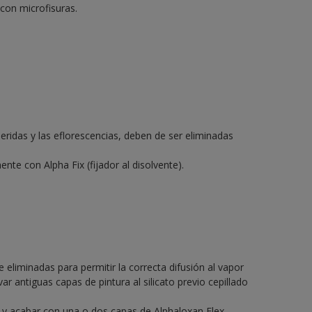
 con microfisuras.
ridas y las eflorescencias, deben de ser eliminadas
ente con Alpha Fix (fijador al disolvente).
e eliminadas para permitir la correcta difusión al vapor
 antiguas capas de pintura al silicato previo cepillado
 y acabar con una o dos capas de Alphaloxan Flex.