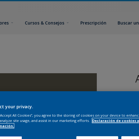
ores
Cursos & Consejos
Prescripción
Buscar un
ct your privacy.
 “Accept All Cookies”, you agree to the storing of cookies on your device to enhanc
analyze site usage, and assist in our marketing efforts.
Declaración de cookies 
T
mación.