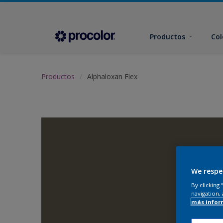
Productos
Col
Productos
Alphaloxan Flex
We respe
By clicking
navigation, 
más infor