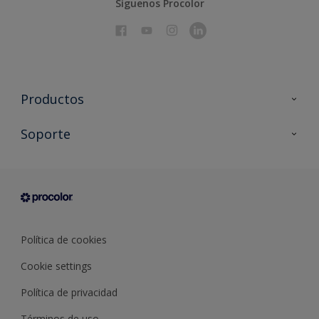
Síguenos Procolor
Productos
Todos los productos
Soporte
Documentación Técnica
Contacto
Cartas de color
Tiendas
Condiciones generales de venta
Sobre Procolor
Política de cookies
Cookie settings
Política de privacidad
Términos de uso