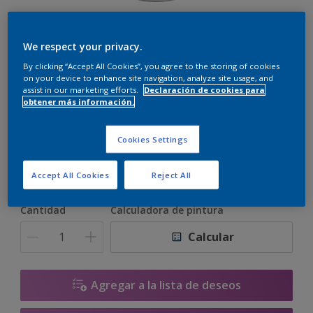
Alphaloxan Farbe
We respect your privacy.
By clicking “Accept All Cookies”, you agree to the storing of cookies
on your device to enhance site navigation, analyze site usage, and
assist in our marketing efforts.
Declaración de cookies para
C7.03.33
obtener más información.
Cambiar de color
Cookies Settings
Tamaño
14 L
15 litros
Accept All Cookies
Reject All
Cantidad
Calculadora de pintura
Calcular
Agregar a la lista de deseos