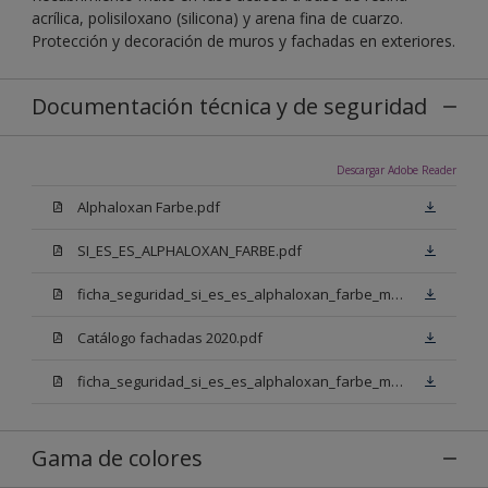
acrílica, polisiloxano (silicona) y arena fina de cuarzo.
Protección y decoración de muros y fachadas en exteriores.
Documentación técnica y de seguridad
Descargar Adobe Reader
Alphaloxan Farbe.pdf
SI_ES_ES_ALPHALOXAN_FARBE.pdf
ficha_seguridad_si_es_es_alphaloxan_farbe_mm_n00.pdf
Catálogo fachadas 2020.pdf
ficha_seguridad_si_es_es_alphaloxan_farbe_mm_w05.pdf
Gama de colores