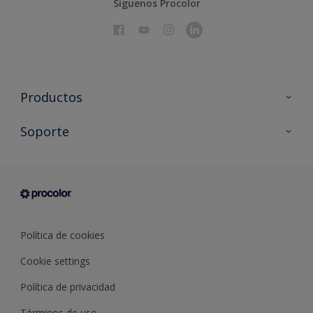
Síguenos Procolor
Productos
Todos los productos
Soporte
Documentación Técnica
Contacto
Cartas de color
Tiendas
Condiciones generales de venta
Sobre Procolor
Política de cookies
Cookie settings
Política de privacidad
Términos de uso