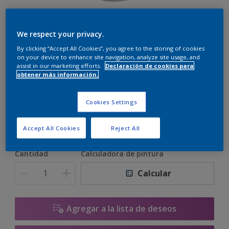
Alphaloxan Farbe
We respect your privacy.
By clicking “Accept All Cookies”, you agree to the storing of cookies
on your device to enhance site navigation, analyze site usage, and
assist in our marketing efforts.
Declaración de cookies para
FN.02.85
obtener más información.
Cambiar de color
Cookies Settings
Tamaño
15 L
15 litros
Accept All Cookies
Reject All
Cantidad
Calculadora de pintura
Calcular
Agregar a la lista de deseos