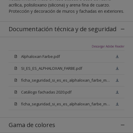
acrílica, polisiloxano (silicona) y arena fina de cuarzo.
Protección y decoración de muros y fachadas en exteriores.
Documentación técnica y de seguridad
Descargar Adobe Reader
Alphaloxan Farbe.pdf
SI_ES_ES_ALPHALOXAN_FARBE.pdf
ficha_seguridad_si_es_es_alphaloxan_farbe_mm_n00.pdf
Catálogo fachadas 2020.pdf
ficha_seguridad_si_es_es_alphaloxan_farbe_mm_w05.pdf
Gama de colores