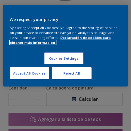
Alphaloxan Farbe
We respect your privacy.
By clicking “Accept All Cookies”, you agree to the storing of cookies
on your device to enhance site navigation, analyze site usage, and
assist in our marketing efforts.
Declaración de cookies para
SN.01.85
obtener más información.
Cambiar de color
Cookies Settings
Tamaño
15 L
15 litros
Accept All Cookies
Reject All
Cantidad
Calculadora de pintura
Calcular
Agregar a la lista de deseos