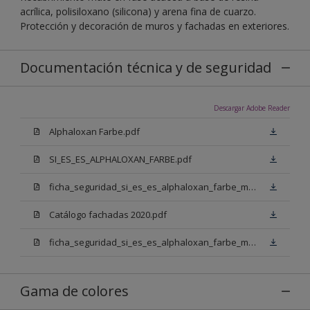
acrílica, polisiloxano (silicona) y arena fina de cuarzo.
Protección y decoración de muros y fachadas en exteriores.
Documentación técnica y de seguridad
Descargar Adobe Reader
Alphaloxan Farbe.pdf
SI_ES_ES_ALPHALOXAN_FARBE.pdf
ficha_seguridad_si_es_es_alphaloxan_farbe_mm_n00.pdf
Catálogo fachadas 2020.pdf
ficha_seguridad_si_es_es_alphaloxan_farbe_mm_w05.pdf
Gama de colores