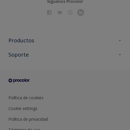
Síguenos Procolor
Productos
Todos los productos
Soporte
Documentación Técnica
Contacto
Cartas de color
Tiendas
Condiciones generales de venta
Sobre Procolor
Política de cookies
Cookie settings
Política de privacidad
Términos de uso