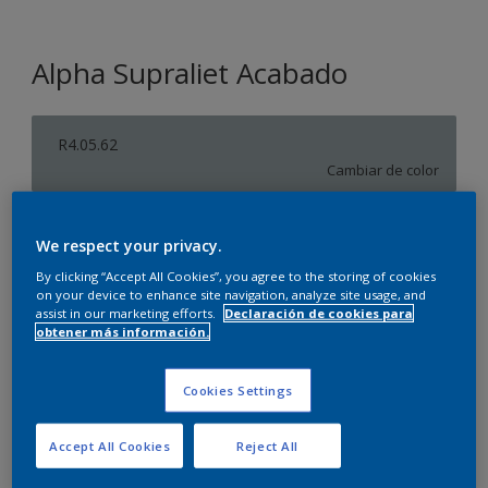
Alpha Supraliet Acabado
R4.05.62
Cambiar de color
Tamaño
We respect your privacy.
10 L
By clicking “Accept All Cookies”, you agree to the storing of cookies
on your device to enhance site navigation, analyze site usage, and
assist in our marketing efforts.
Declaración de cookies para
Cantidad
Calculadora de pintura
obtener más información.
Calcular
Cookies Settings
Agregar a la lista de deseos
Accept All Cookies
Reject All