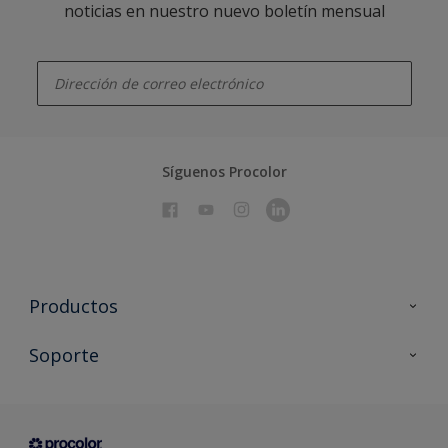
noticias en nuestro nuevo boletín mensual
enter-your-email
Síguenos Procolor
Productos
Todos los productos
Soporte
Documentación Técnica
Contacto
Cartas de color
Tiendas
Condiciones generales de venta