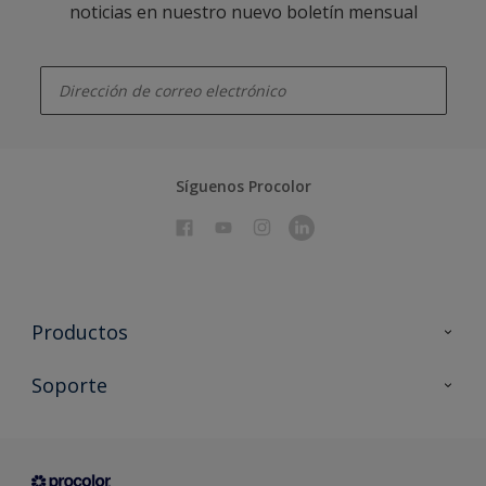
noticias en nuestro nuevo boletín mensual
enter-your-email
Síguenos Procolor
Productos
Todos los productos
Soporte
Documentación Técnica
Contacto
Cartas de color
Tiendas
Condiciones generales de venta