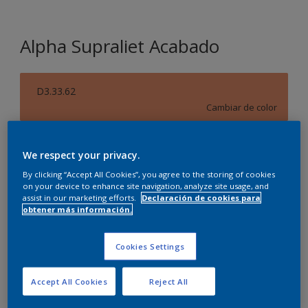
Alpha Supraliet Acabado
D3.33.62
Cambiar de color
Tamaño
We respect your privacy.
10 L
By clicking “Accept All Cookies”, you agree to the storing of cookies
on your device to enhance site navigation, analyze site usage, and
assist in our marketing efforts.
Declaración de cookies para
Cantidad
Calculadora de pintura
obtener más información.
Calcular
Cookies Settings
Agregar a la lista de deseos
Accept All Cookies
Reject All