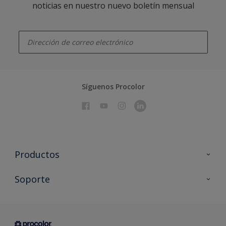
noticias en nuestro nuevo boletín mensual
enter-your-email
Síguenos Procolor
Productos
Todos los productos
Soporte
Documentación Técnica
Contacto
Cartas de color
Tiendas
Condiciones generales de venta