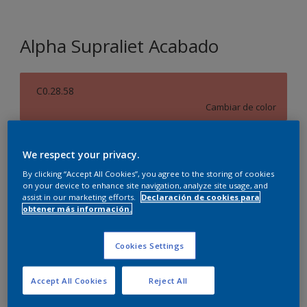
Alpha Supraliet Acabado
C0.28.58
Cambiar de color
Tamaño
We respect your privacy.
10 L
By clicking “Accept All Cookies”, you agree to the storing of cookies
on your device to enhance site navigation, analyze site usage, and
assist in our marketing efforts.
Declaración de cookies para
Cantidad
Calculadora de pintura
obtener más información.
Calcular
Cookies Settings
Agregar a la lista de deseos
Accept All Cookies
Reject All