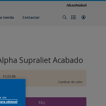
a tienda
Contactar
Alpha Supraliet Acabado
F2.05.88
Cambiar de color
amaño
e site
para obtener
10 L