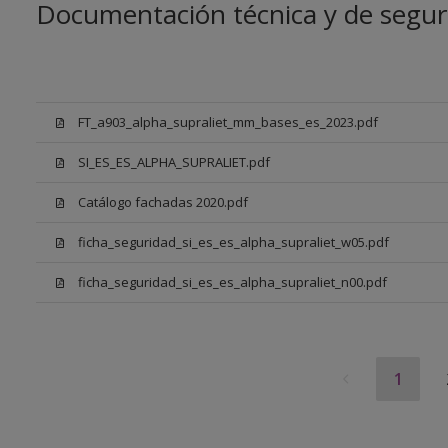
Documentación técnica y de segur
FT_a903_alpha_supraliet_mm_bases_es_2023.pdf
SI_ES_ES_ALPHA_SUPRALIET.pdf
Catálogo fachadas 2020.pdf
ficha_seguridad_si_es_es_alpha_supraliet_w05.pdf
ficha_seguridad_si_es_es_alpha_supraliet_n00.pdf
1