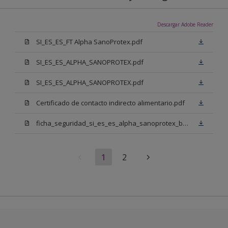
Descargar Adobe Reader
SI_ES_ES_FT Alpha SanoProtex.pdf
SI_ES_ES_ALPHA_SANOPROTEX.pdf
SI_ES_ES_ALPHA_SANOPROTEX.pdf
Certificado de contacto indirecto alimentario.pdf
ficha_seguridad_si_es_es_alpha_sanoprotex_base_n00.pdf
1
2