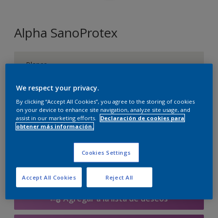
Alpha SanoProtex
Blanco
Sólo hay un color disponible
We respect your privacy.
Tamaño
By clicking “Accept All Cookies”, you agree to the storing of cookies
on your device to enhance site navigation, analyze site usage, and
5 L
10 L
assist in our marketing efforts.
Declaración de cookies para
obtener más información.
Cantidad
Calculadora de pintura
Cookies Settings
Calcular
Accept All Cookies
Reject All
Agregar a la lista de deseos