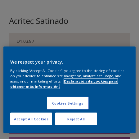
Acritec Satinado
D1.03.87
Cambiar de color
We respect your privacy.
Tamaño
By clicking “Accept All Cookies”, you agree to the storing of cookies
750 ML
on your device to enhance site navigation, analyze site usage, and
assist in our marketing efforts.
Declaración de cookies para
obtener más información.
Cantidad
Calculadora de pintura
Cookies Settings
Calcular
Accept All Cookies
Reject All
Agregar a la lista de deseos