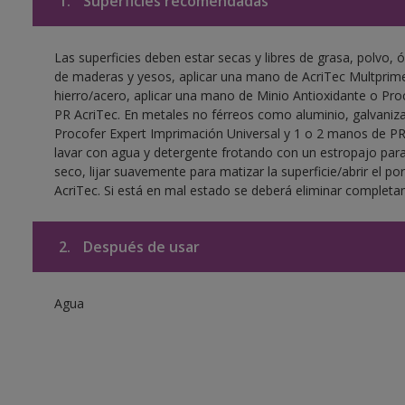
1.
Superficies recomendadas
Las superficies deben estar secas y libres de grasa, polvo, ó
de maderas y yesos, aplicar una mano de AcriTec Multprime
hierro/acero, aplicar una mano de Minio Antioxidante o Pr
PR AcriTec. En metales no férreos como aluminio, galvaniza
Procofer Expert Imprimación Universal y 1 o 2 manos de PR A
lavar con agua y detergente frotando con un estropajo para
seco, lijar suavemente para matizar la superficie/abrir el po
AcriTec. Si está en mal estado se deberá eliminar complet
2.
Después de usar
Agua