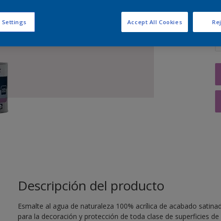
C
 Settings
Accept All Cookies
Rej
Descripción del producto
Esmalte al agua de naturaleza 100% acrílica de acabado satina
para la decoración y protección de toda clase de superficies de 