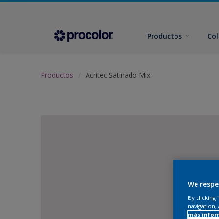
Productos
Col
Productos
Acritec Satinado Mix
We respe
By clicking
navigation, 
más infor