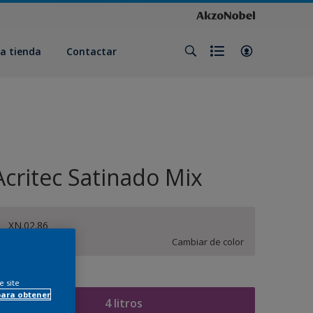
a tienda
Contactar
Acritec Satinado Mix
XN.02.86
Cambiar de color
amaño
e site
para obtener
4 litros