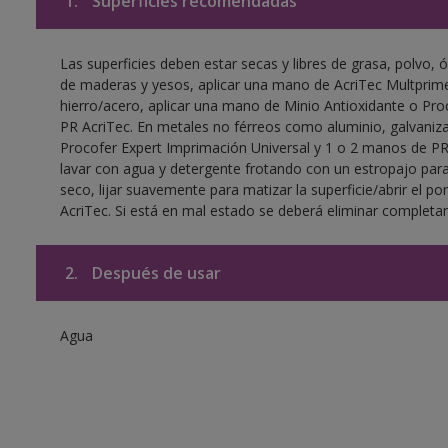
1.
Superficies recomendadas
Las superficies deben estar secas y libres de grasa, polvo, ó
de maderas y yesos, aplicar una mano de AcriTec Multprime
hierro/acero, aplicar una mano de Minio Antioxidante o Pr
PR AcriTec. En metales no férreos como aluminio, galvaniza
Procofer Expert Imprimación Universal y 1 o 2 manos de PR A
lavar con agua y detergente frotando con un estropajo para
seco, lijar suavemente para matizar la superficie/abrir el po
AcriTec. Si está en mal estado se deberá eliminar complet
2.
Después de usar
Agua