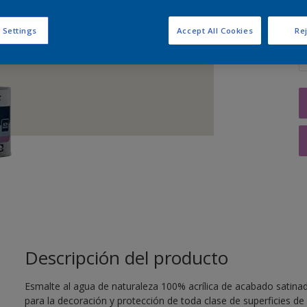
C
 Settings
Accept All Cookies
Rej
Descripción del producto
Esmalte al agua de naturaleza 100% acrílica de acabado satina
para la decoración y protección de toda clase de superficies de 