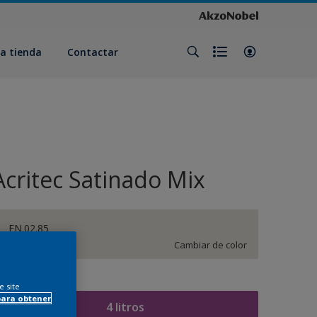
a tienda
Contactar
Acritec Satinado Mix
FN.02.85
Cambiar de color
amaño
e site
para obtener
4 litros