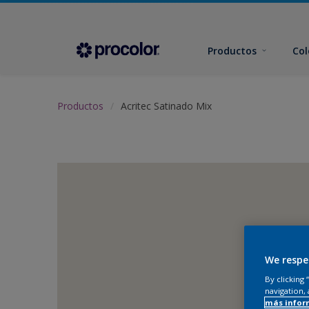
Productos
Col
Productos
Acritec Satinado Mix
We respe
By clicking
navigation, 
más infor