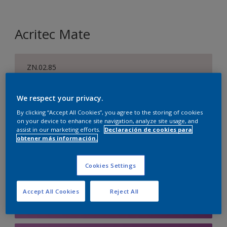
Acritec Mate
ZN.02.85
Cambiar de color
We respect your privacy.
Tamaño
By clicking “Accept All Cookies”, you agree to the storing of cookies
on your device to enhance site navigation, analyze site usage, and
750 ML
4 L
10 l
assist in our marketing efforts.
Declaración de cookies para
obtener más información.
Cantidad
Calculadora de pintura
Cookies Settings
Calcular
Accept All Cookies
Reject All
Agregar a la lista de deseos