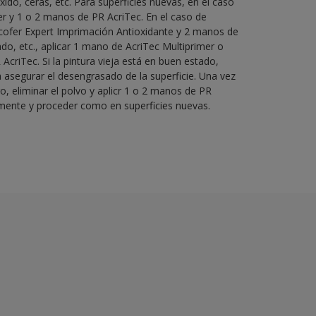
xido, ceras, etc. Para superficies nuevas, en el caso
r y 1 o 2 manos de PR AcriTec. En el caso de
ocofer Expert Imprimación Antioxidante y 2 manos de
do, etc., aplicar 1 mano de AcriTec Multiprimer o
criTec. Si la pintura vieja está en buen estado,
 asegurar el desengrasado de la superficie. Una vez
ro, eliminar el polvo y aplicr 1 o 2 manos de PR
amente y proceder como en superficies nuevas.