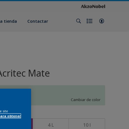
a tienda
Contactar
Acritec Mate
M2.06.86
Cambiar de color
e site
amaño
para obtener
750 ML
4 L
10 l