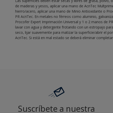
Las superficies deben estar secas y libres de grasa, polvo, ó
de maderas y yesos, aplicar una mano de AcriTec Multprime
hierro/acero, aplicar una mano de Minio Antioxidante o Pr
PR AcriTec. En metales no férreos como aluminio, galvaniza
Procofer Expert Imprimación Universal y 1 o 2 manos de PR A
lavar con agua y detergente frotando con un estropajo para
seco, lijar suavemente para matizar la superficie/abrir el po
AcriTec. Si está en mal estado se deberá eliminar complet
Suscríbete a nuestra