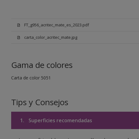
FT_g956_acritec_mate_es_2023.pdf
carta_color_acritec_mate.jpg
Gama de colores
Carta de color 5051
Tips y Consejos
1.
Superficies recomendadas