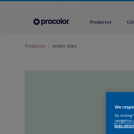
Productos
Col
Productos
Acritec Mate
We respe
By clicking
navigation, 
más infor