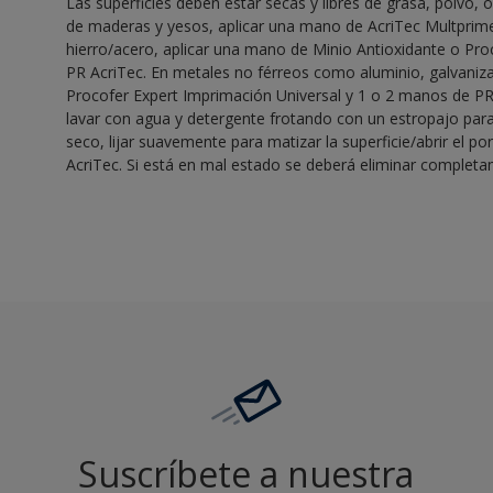
Las superficies deben estar secas y libres de grasa, polvo, ó
de maderas y yesos, aplicar una mano de AcriTec Multprime
hierro/acero, aplicar una mano de Minio Antioxidante o Pr
PR AcriTec. En metales no férreos como aluminio, galvaniza
Procofer Expert Imprimación Universal y 1 o 2 manos de PR A
lavar con agua y detergente frotando con un estropajo para
seco, lijar suavemente para matizar la superficie/abrir el po
AcriTec. Si está en mal estado se deberá eliminar complet
Suscríbete a nuestra