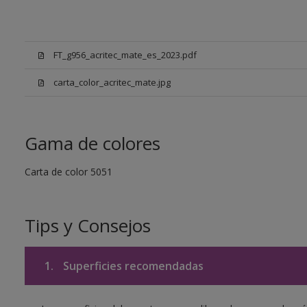
FT_g956_acritec_mate_es_2023.pdf
carta_color_acritec_mate.jpg
Gama de colores
Carta de color 5051
Tips y Consejos
1.
Superficies recomendadas