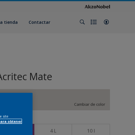
a tienda
Contactar
Acritec Mate
DN.01.82
Cambiar de color
e site
amaño
para obtener
750 ML
4 L
10 l