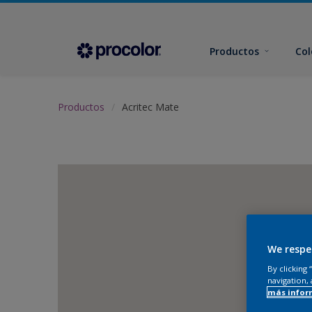
Productos
Col
Productos
Acritec Mate
We respe
By clicking
navigation, 
más infor