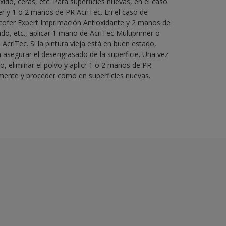
xido, ceras, etc. Para superficies nuevas, en el caso
r y 1 o 2 manos de PR AcriTec. En el caso de
ocofer Expert Imprimación Antioxidante y 2 manos de
do, etc., aplicar 1 mano de AcriTec Multiprimer o
criTec. Si la pintura vieja está en buen estado,
 asegurar el desengrasado de la superficie. Una vez
ro, eliminar el polvo y aplicr 1 o 2 manos de PR
amente y proceder como en superficies nuevas.