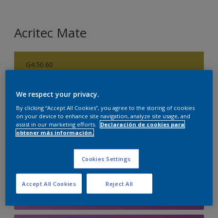
Acritec Mate
G4.50.60
Cambiar de color
We respect your privacy.
Tamaño
By clicking “Accept All Cookies”, you agree to the storing of cookies
on your device to enhance site navigation, analyze site usage, and
690 ML
3.72 L
assist in our marketing efforts.
Declaración de cookies para
obtener más información.
Cantidad
Calculadora de pintura
Cookies Settings
Calcular
Accept All Cookies
Reject All
Agregar a la lista de deseos