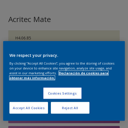
Acritec Mate
H4.06.85
Cambiar de color
We respect your privacy.
Tamaño
By clicking “Accept All Cookies”, you agree to the storing of cookies
on your device to enhance site navigation, analyze site usage, and
750 ML
4 L
10 l
assist in our marketing efforts.
Declaración de cookies para
obtener más información.
Cantidad
Calculadora de pintura
Cookies Settings
Calcular
Accept All Cookies
Reject All
Agregar a la lista de deseos