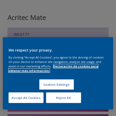
Acritec Mate
W0.07.77
Cambiar de color
We respect your privacy.
Tamaño
By clicking “Accept All Cookies”, you agree to the storing of cookies
on your device to enhance site navigation, analyze site usage, and
750 ML
4 L
10 l
assist in our marketing efforts.
Declaración de cookies para
obtener más información.
Cantidad
Calculadora de pintura
Cookies Settings
Calcular
Accept All Cookies
Reject All
Agregar a la lista de deseos