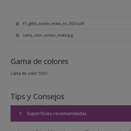
FT_g956_acritec_mate_es_2023.pdf
carta_color_acritec_mate.jpg
Gama de colores
Carta de color 5051
Tips y Consejos
1.
Superficies recomendadas