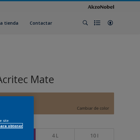
a tienda
Contactar
Acritec Mate
E7.18.65
Cambiar de color
e site
amaño
para obtener
750 ML
4 L
10 l