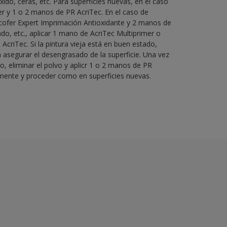
xido, ceras, etc. Para superficies nuevas, en el caso
r y 1 o 2 manos de PR AcriTec. En el caso de
ocofer Expert Imprimación Antioxidante y 2 manos de
do, etc., aplicar 1 mano de AcriTec Multiprimer o
criTec. Si la pintura vieja está en buen estado,
 asegurar el desengrasado de la superficie. Una vez
ro, eliminar el polvo y aplicr 1 o 2 manos de PR
amente y proceder como en superficies nuevas.