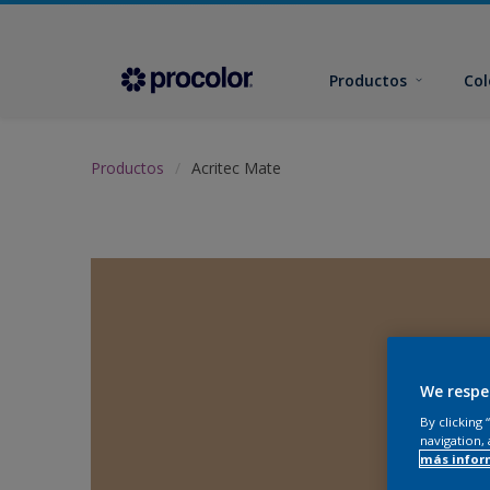
Productos
Col
Productos
Acritec Mate
We respe
By clicking
navigation, 
más infor