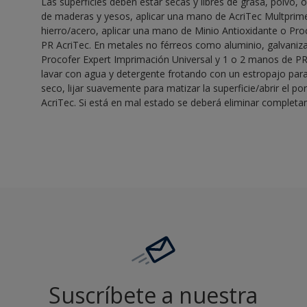
Las superficies deben estar secas y libres de grasa, polvo, ó
de maderas y yesos, aplicar una mano de AcriTec Multprime
hierro/acero, aplicar una mano de Minio Antioxidante o Pr
PR AcriTec. En metales no férreos como aluminio, galvaniza
Procofer Expert Imprimación Universal y 1 o 2 manos de PR A
lavar con agua y detergente frotando con un estropajo para
seco, lijar suavemente para matizar la superficie/abrir el po
AcriTec. Si está en mal estado se deberá eliminar complet
Suscríbete a nuestra