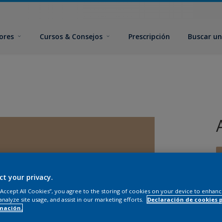
ores
Cursos & Consejos
Prescripción
Buscar un
ct your privacy.
 “Accept All Cookies”, you agree to the storing of cookies on your device to enhanc
T
analyze site usage, and assist in our marketing efforts.
Declaración de cookies 
mación.