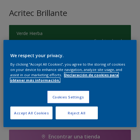
Acritec Brillante
Verde Hierba
Cambiar de color
We respect your privacy.
Tamaño
By clicking “Accept All Cookies”, you agree to the storing of cookies
750 ML
on your device to enhance site navigation, analyze site usage, and
assist in our marketing efforts.
Declaración de cookies para
obtener más información.
Cantidad
Calculadora de pintura
Calcular
Cookies Settings
Accept All Cookies
Reject All
Agregar a la lista de deseos
Encontrar una tienda