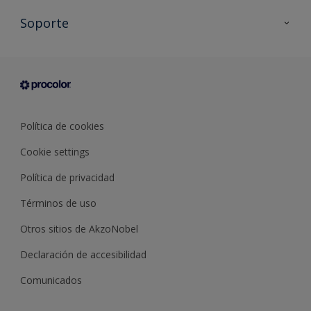
Todos los productos
Soporte
Documentación Técnica
Contacto
Cartas de color
Tiendas
Condiciones generales de venta
Sobre Procolor
Política de cookies
Cookie settings
Política de privacidad
Términos de uso
Otros sitios de AkzoNobel
Declaración de accesibilidad
Comunicados