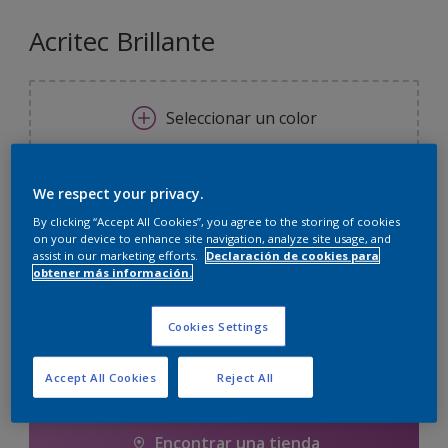
Acritec Brillante
Seleccionar un color
Tamaño
We respect your privacy.
250 ML
750 ML
4 L
By clicking “Accept All Cookies”, you agree to the storing of cookies
on your device to enhance site navigation, analyze site usage, and
assist in our marketing efforts.
Declaración de cookies para
obtener más información.
Cantidad
Calculadora de pintura
Calcular
Cookies Settings
Accept All Cookies
Reject All
Agregar a la lista de deseos
Encontrar una tienda