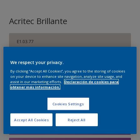
Acritec Brillante
E1.03.77
Cambiar de color
We respect your privacy.
Tamaño
By clicking “Accept All Cookies”, you agree to the storing of cookies
750 ML
4 L
on your device to enhance site navigation, analyze site usage, and
assist in our marketing efforts.
Declaración de cookies para
obtener más información.
Cantidad
Calculadora de pintura
Cookies Settings
Calcular
Accept All Cookies
Reject All
Agregar a la lista de deseos