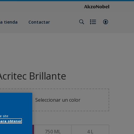
a tienda
Contactar
Acritec Brillante
Seleccionar un color
e site
para obtener
amaño
250 ML
750 ML
4 L