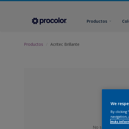
Productos
Col
Productos
Acritec Brillante
We respe
By clicking
navigation, 
más infor
No se ha seleccion