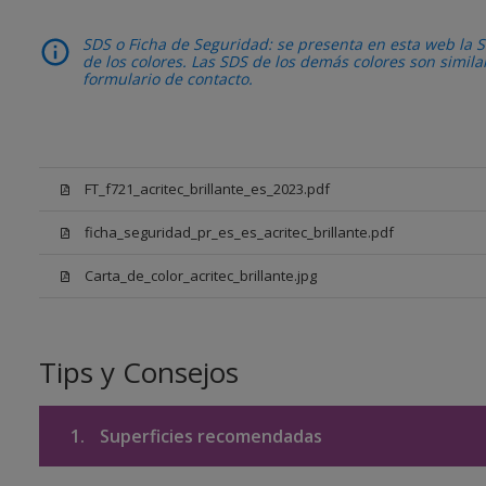
SDS o Ficha de Seguridad: se presenta en esta web la S
de los colores. Las SDS de los demás colores son simil
formulario de contacto.
FT_f721_acritec_brillante_es_2023.pdf
ficha_seguridad_pr_es_es_acritec_brillante.pdf
Carta_de_color_acritec_brillante.jpg
Tips y Consejos
1.
Superficies recomendadas