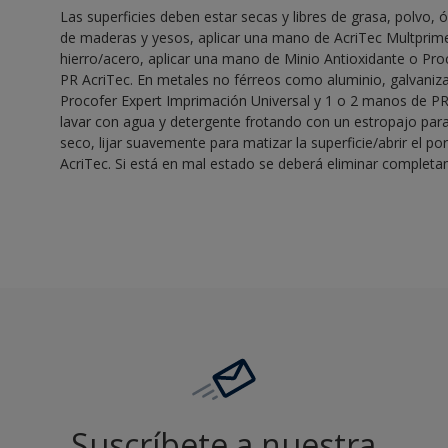
Las superficies deben estar secas y libres de grasa, polvo, ó
de maderas y yesos, aplicar una mano de AcriTec Multprime
hierro/acero, aplicar una mano de Minio Antioxidante o Pr
PR AcriTec. En metales no férreos como aluminio, galvaniza
Procofer Expert Imprimación Universal y 1 o 2 manos de PR A
lavar con agua y detergente frotando con un estropajo para
seco, lijar suavemente para matizar la superficie/abrir el po
AcriTec. Si está en mal estado se deberá eliminar complet
Suscríbete a nuestra