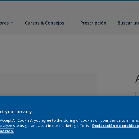
ores
Cursos & Consejos
Prescripción
Buscar un
ct your privacy.
 “Accept All Cookies”, you agree to the storing of cookies on your device to enhanc
analyze site usage, and assist in our marketing efforts.
Declaración de cookies 
T
mación.
ado el color