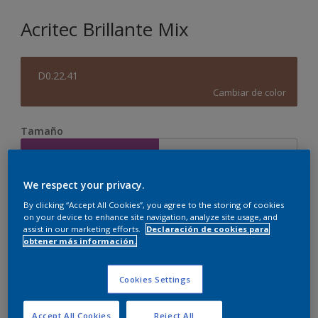
Acritec Brillante Mix
D0.22.41
Cambiar de color
Tamaño
0.69 l
3.72
We respect your privacy.
Cantidad
Calculadora de pintura
By clicking “Accept All Cookies”, you agree to the storing of cookies
on your device to enhance site navigation, analyze site usage, and
Calcular
assist in our marketing efforts.
Declaración de cookies para
obtener más información.
Agregar a la lista de deseos
Cookies Settings
Encontrar una tienda
Accept All Cookies
Reject All