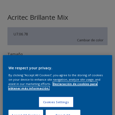
Acritec Brillante Mix
U7.06.78
Cambiar de color
Tamaño
0.75 L
4 litros
We respect your privacy.
By clicking “Accept All Cookies”, you agree to the storing of cookies
Cantidad
Calculadora de pintura
on your device to enhance site navigation, analyze site usage, and
assist in our marketing efforts.
Declaración de cookies para
Calcular
obtener más información.
Cookies Settings
Agregar a la lista de deseos
Accept All Cookies
Reject All