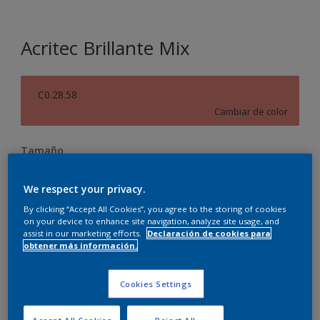
Acritec Brillante Mix
C0.28.58
Cambiar de color
Tamaño
0.69 l
3.72
We respect your privacy.
By clicking “Accept All Cookies”, you agree to the storing of cookies
Cantidad
Calculadora de pintura
on your device to enhance site navigation, analyze site usage, and
assist in our marketing efforts.
Declaración de cookies para
Calcular
obtener más información.
Cookies Settings
Agregar a la lista de deseos
Accept All Cookies
Reject All