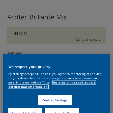
Acritec Brillante Mix
H4.06.85
Cambiar de color
Tamaño
0.75 L
We respect your privacy.
By clicking “Accept All Cookies”, you agree to the storing of cookies
Cantidad
Calculadora de pintura
on your device to enhance site navigation, analyze site usage, and
assist in our marketing efforts.
Declaración de cookies para
Calcular
obtener más información.
Cookies Settings
Agregar a la lista de deseos
Accept All Cookies
Reject All