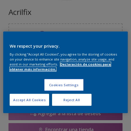
Acrilfix
Seleccionar un color
We respect your privacy.
By clicking “Accept All Cookies”, you agree to the storing of cookies
Tamaño
on your device to enhance site navigation, analyze site usage, and
assist in our marketing efforts.
Declaración de cookies para
5 L
10 L
obtener más información.
Cantidad
Calculadora de pintura
Cookies Settings
Calcular
Accept All Cookies
Reject All
Agregar a la lista de deseos
Encontrar una tienda