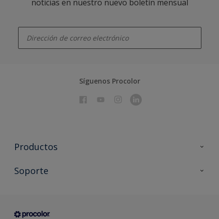
noticias en nuestro nuevo boletín mensual
enter-your-email
Síguenos Procolor
Productos
Todos los productos
Soporte
Documentación Técnica
Contacto
Cartas de color
Tiendas
Condiciones generales de venta