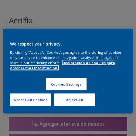
Acrilfix
K7.03.87
We respect your privacy.
Cambiar de color
By clicking “Accept All Cookies”, you agree to the storing of cookies
on your device to enhance site navigation, analyze site usage, and
assist in our marketing efforts.
Declaración de cookies para
Tamaño
obtener más información.
5 L
10 L
Cookies Settings
Cantidad
Calculadora de pintura
Accept All Cookies
Reject All
Calcular
Agregar a la lista de deseos