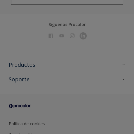
Síguenos Procolor
Productos
Todos los productos
Soporte
Documentación Técnica
Contacto
Cartas de color
Tiendas
Condiciones generales de venta
Sobre Procolor
Política de cookies