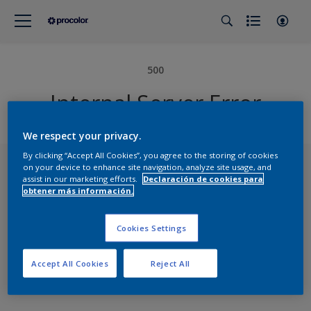
500
Internal Server Error
We respect your privacy.
By clicking “Accept All Cookies”, you agree to the storing of cookies
on your device to enhance site navigation, analyze site usage, and
assist in our marketing efforts.
Declaración de cookies para
obtener más información.
Suscríbete a nuestra newsletter
Cookies Settings
Descubre novedades, lanzamientos, servicios y
Accept All Cookies
Reject All
noticias en nuestro nuevo boletín mensual