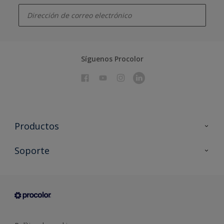
enter-your-email
Síguenos Procolor
Productos
Todos los productos
Soporte
Documentación Técnica
Contacto
Cartas de color
Tiendas
Condiciones generales de venta
Sobre Procolor