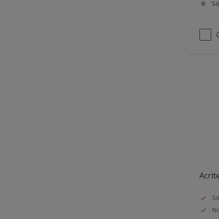
Só
Acrit
Se
No