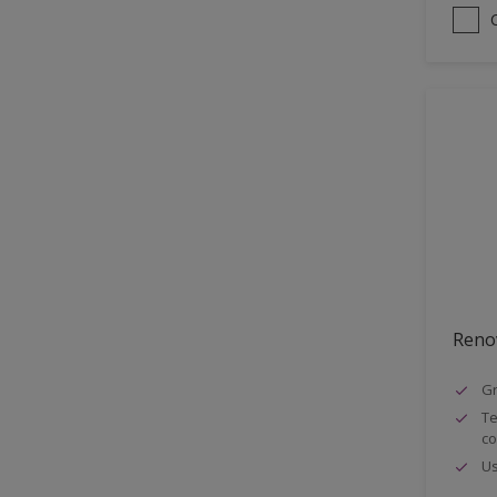
Reno
Gr
Te
co
Us