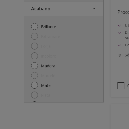
Acabado
Proco
Li
Brillante
Di
Extramate
su
Co
Forja
Só
Incoloro
Madera
Martelé
Mate
Plata
Satinado
Semi-mate
Semibrillante