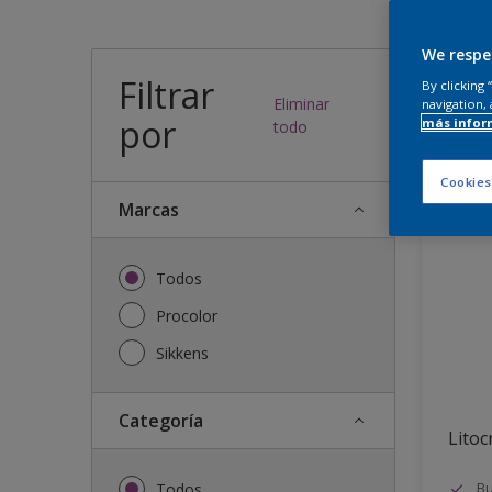
¿Qué
We respe
Filtrar
By clicking
Eliminar
navigation, 
por
más infor
29
resulta
todo
Cookies
Marcas
Todos
Procolor
Sikkens
Categoría
Litocr
Bu
Todos