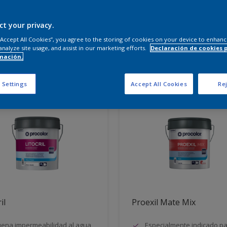
 productos necesitas?
ct your privacy.
 “Accept All Cookies”, you agree to the storing of cookies on your device to enhanc
analyze site usage, and assist in our marketing efforts.
Declaración de cookies 
mación.
dos para ti
 Settings
Accept All Cookies
Rej
il
Proexil Mate Mix
ena impermeabilidad al agua
Especialmente indicado p