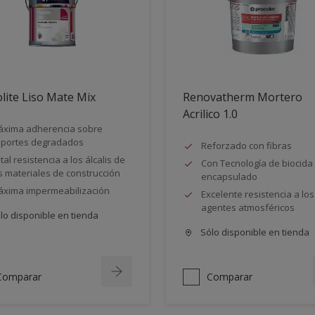
lite Liso Mate Mix
Renovatherm Mortero
Acrilico 1.0
xima adherencia sobre
portes degradados
Reforzado con fibras
tal resistencia a los álcalis de
Con Tecnología de biocida
s materiales de construcción
encapsulado
xima impermeabilización
Excelente resistencia a los
agentes atmosféricos
lo disponible en tienda
Sólo disponible en tienda
Comparar
Comparar