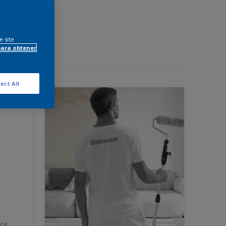
e site
para obtener
ect All
ara