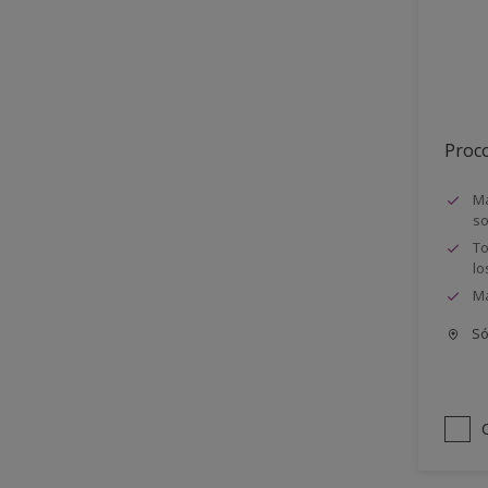
Semimate
Proco
Má
so
To
lo
Má
Só