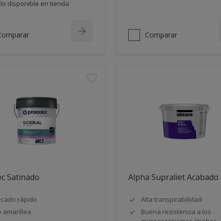
lo disponible en tienda
Comparar
Comparar
ec Satinado
Alpha Supraliet Acabado
cado rápido
Alta transpirabilidad
 amarillea
Buena resistencia a los
microorganismos (mohos, 