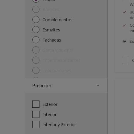
W
Barnices
Bu
de
Complementos
Co
Esmaltes
in
Fachadas
Só
Gama industrial
Impermeabilizantes
Imprimaciones
Lasures y protectores
posición
Plásticas
Soluciones
Exterior
Interior
Interior y Exterior