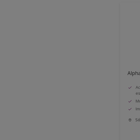
Alph
Ac
e
Mu
Im
Só