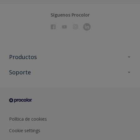
Síguenos Procolor
Productos
Todos los productos
Soporte
Documentación Técnica
Contacto
Cartas de color
Tiendas
Condiciones generales de venta
Sobre Procolor
Política de cookies
Cookie settings