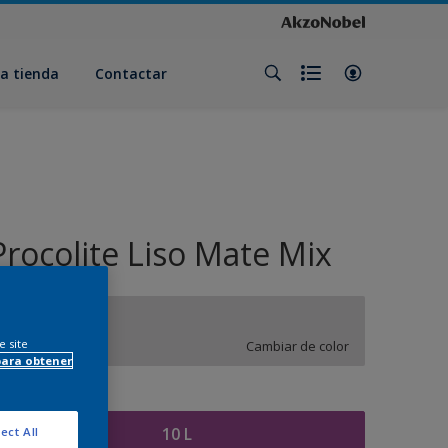
a tienda
Contactar
Procolite Liso Mate Mix
WN.01.79
e site
Cambiar de color
para obtener
amaño
10 L
ect All