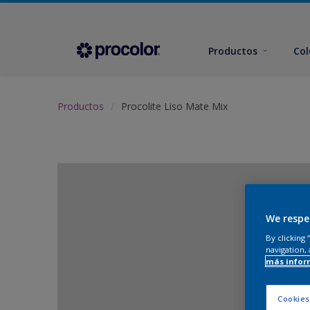
Productos
Col
Productos
Procolite Liso Mate Mix
We respe
By clicking
navigation, 
más infor
Cookies