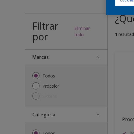
Cookies
¿Qué
Filtrar
Eliminar
por
1
resultad
todo
Marcas
Todos
Procolor
Sikkens
Categoría
Proc
Ba
Todos