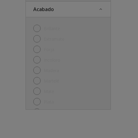
Acabado
Brillante
Extramate
Forja
Incoloro
Madera
Martelé
Mate
Plata
Satinado
Semi-mate
Semibrillante