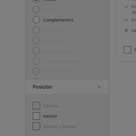
Ex
Barnices
ab
Complementos
Ex
Esmaltes
Só
Fachadas
Gama industrial
Impermeabilizantes
Imprimaciones
Lasures y protectores
posición
Plásticas
Soluciones
Exterior
Interior
Interior y Exterior