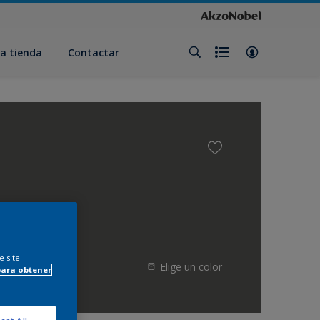
a tienda
Contactar
e site
Elige un color
para obtener