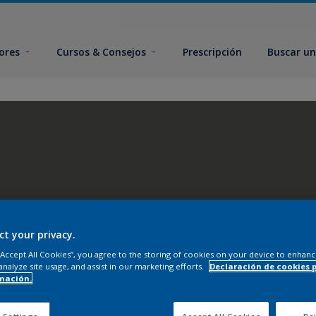
ores
Cursos & Consejos
Prescripción
Buscar un
ct your privacy.
 “Accept All Cookies”, you agree to the storing of cookies on your device to enhanc
analyze site usage, and assist in our marketing efforts.
Declaración de cookies 
mación.