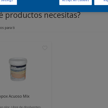
 Settings
Accept All Cookies
Rej
 productos necesitas?
os para ti
opox Acuoso Mix
jo olor. Libre de disolventes.