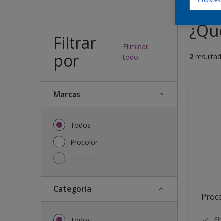
Cookies
¿Qué
Filtrar
Eliminar
por
2
resultad
todo
Marcas
Todos
Procolor
Sikkens
Categoría
Proco
El
Todos