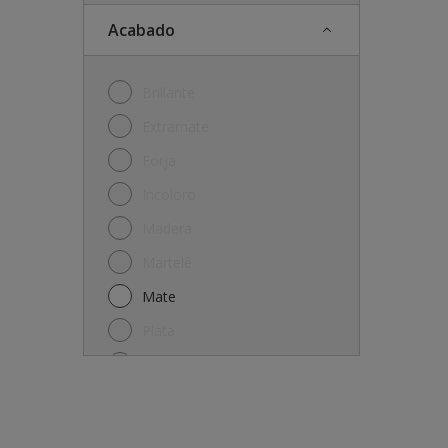
Acabado
Brillante
Extramate
Forja
Incoloro
Madera
Martelé
Mate
Plata
Satinado
Semi-mate
Semibrillante