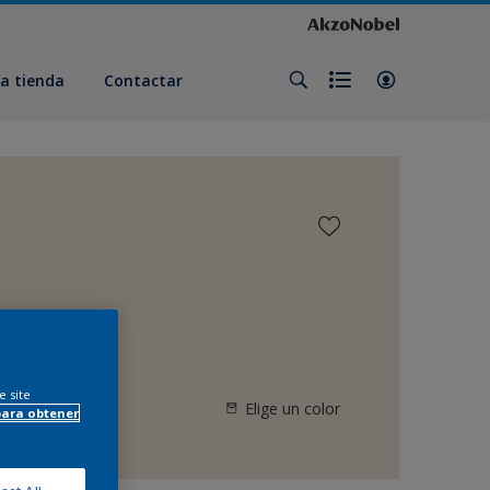
a tienda
Contactar
e site
Elige un color
para obtener