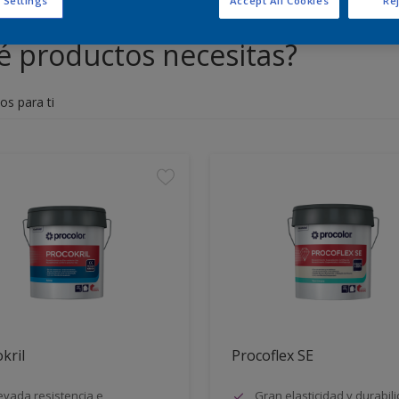
 Settings
Accept All Cookies
Rej
 productos necesitas?
os para ti
kril
Procoflex SE
evada resistencia e
Gran elasticidad y durabil