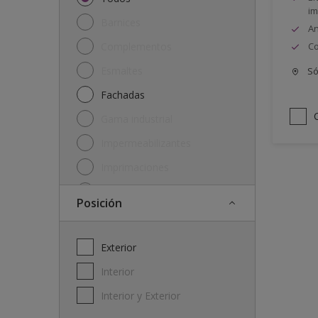
im
Barnices
An
Complementos
Co
Esmaltes
Só
Fachadas
Gama industrial
Impermeabilizantes
Imprimaciones
Lasures y protectores
posición
Plásticas
Soluciones
Exterior
Interior
Interior y Exterior