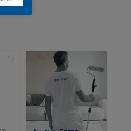
ect All
idad