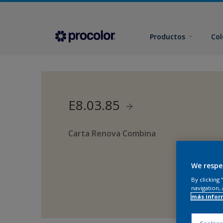
Productos
Col
E8.03.85
Carta Renova Combina
We respe
By clicking
navigation, 
más infor