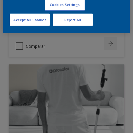
penetra y cubre las fisuras y
Cookies Settings
grietas
No se agrieta
Accept All Cookies
Reject All
Sólo disponible en tienda
Comparar