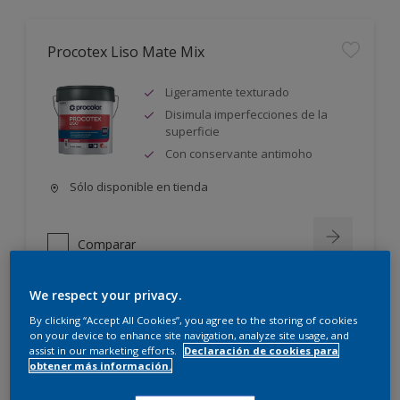
Procotex Liso Mate Mix
Ligeramente texturado
Disimula imperfecciones de la
superficie
Con conservante antimoho
Sólo disponible en tienda
Comparar
We respect your privacy.
By clicking “Accept All Cookies”, you agree to the storing of cookies
Procoflex Liso Semimate Mix
on your device to enhance site navigation, analyze site usage, and
assist in our marketing efforts.
Declaración de cookies para
obtener más información.
Extraordinaria elasticidad
Forma película muy elástica, que