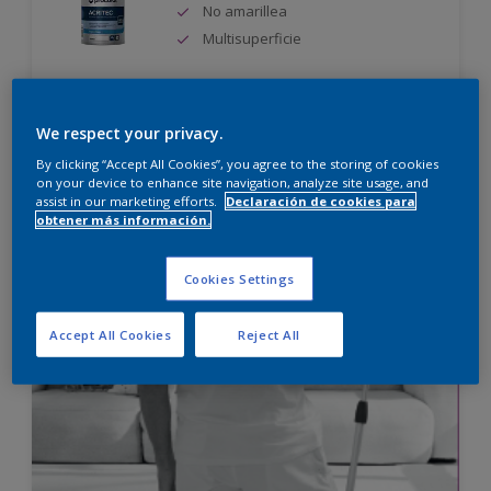
No amarillea
Multisuperficie
Sólo disponible en tienda
We respect your privacy.
By clicking “Accept All Cookies”, you agree to the storing of cookies
Comparar
on your device to enhance site navigation, analyze site usage, and
assist in our marketing efforts.
Declaración de cookies para
obtener más información.
Cookies Settings
Accept All Cookies
Reject All