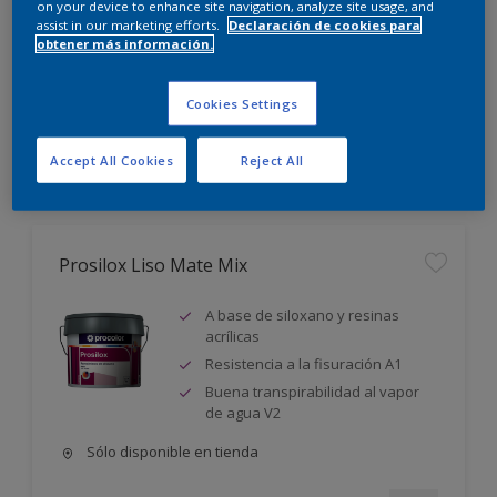
on your device to enhance site navigation, analyze site usage, and
assist in our marketing efforts.
Declaración de cookies para
Nueva Gama Soluciones
obtener más información.
Para manchas, moho y humedad
Cookies Settings
Ver productos
Accept All Cookies
Reject All
Prosilox Liso Mate Mix
A base de siloxano y resinas
acrílicas
Resistencia a la fisuración A1
Buena transpirabilidad al vapor
de agua V2
Sólo disponible en tienda